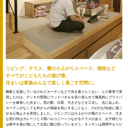
リビング、テラス、畳の小上がりスペース、階段など
すべてがこどもたちの遊び場。
住まいは家族みんなで楽しく過ごす空間に。
隣家と近接しているけれどカーテンなどで光を遮りたくない、との要望で実
現したのは、デッキの壁面にウッドパネルを張り巡らせて徹底的にプライバ
シーを確保した住まい。窓の数、位置、大きさなどを工夫し、光にあふれ、
カーテンがなくても外からの視線を気にすることなく、のびのび自由に過ご
せる心地よさを実現しました。リビングには小上がりの畳のスペース、大き
な窓の外はガレージと２階バルコニーへつながるテラスがあり、お子様たち
は家中を遊び場にして元気に駆け回っているそう。キッチンは調理中もリビ