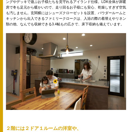
ングやデッキで遊ぶお子様たちを見守れるアイランド仕様。LDK全体が床暖
房で冬も足元から暖かいので、走り回るお子様にも安心、乾燥しすぎず空気
も汚しません。玄関横にはシューズクローゼットを設置、パウダールームと
キッチンから出入できるファミリークロークは、入浴の際の着替えやリネン
類の他、なんでも収納できる3.4帖もの広さで、床下収納も備えています。
２階には２ドア１ルームの洋室や、