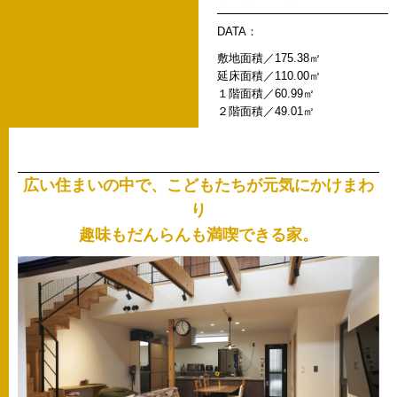
DATA：
敷地面積／175.38㎡
延床面積／110.00㎡
１階面積／60.99㎡
２階面積／49.01㎡
広い住まいの中で、こどもたちが元気にかけまわ
り
趣味もだんらんも満喫できる家。