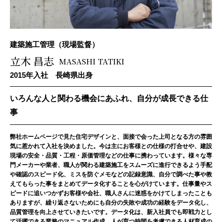
建築施工管理（現場監督）
立木 昌志
MASASHI TATIKI
2015年入社 長崎県出身
いろんな人と関わる機会にあふれ、
自分が成長できる仕
事
弊社ホームページで見た住宅デザインと、面接で会った上司となる方の雰囲
気に惹かれて入社を決めました。今は主にお客様との仕様の打合せや、建設
現場の安全・品質・工程・原価管理などの仕事に携わっています。様々な専
門メーカーや業者、職人が関わる建築施工をスムーズに進行できるよう手配
や確認のスピード化、ミスを防ぐメモなどの記録意識、自分で調べた事や教
えてもらった事をまとめてデータ化することを心がけています。仕事量やス
ピードに追いつかずお客様や会社、職人さんに迷惑をかけてしまったことも
ありますが、繰り返さないためにも自分の失敗や成功の経験をデータ化し、
品質管理を向上させていきたいです。データ化は、新入社員でも即戦力とし
て活躍できる業務のマニュアル作成、人が育つ時間を考慮できる人材育成の