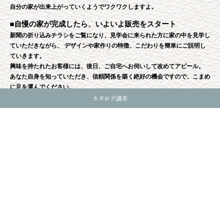
自分の家が出来上がっていくようでワクワクしますよ。
■自慢の家が完成したら、いよいよ販売をスタート
新聞の折り込みチラシをご覧になり、見学会に来られた方に家の中を見学し
ていただきながら、
デザインや家作りの特徴、こだわりを簡単にご説明し
ていきます。
興味を持たれたお客様には、後日、ご自宅へお伺いして改めてアピール。
あなた自身を知っていただき、信頼関係を築く絶好の機会ですので、こまめ
に足を運んでください。
カタログ請求
この姿勢が受注に結びつくコツの一つです。
■実力に合わせて、仕事の幅を広げていきます
建売の営業に慣れてきたら、注文住宅の営業にも挑戦していただきたいと思
います。
お客様のご要望、家族構成、将来のプランなどをお聞きしながら、理想の家
をカタチにしていきましょう。
その際も、設計士、施工スタッフが心強い味方となってくれますよ。
当社では戸建だけでなく、アパートやマンションの施工、土地
開発も手がけています。
実力が付いてきたら、徐々に新しい分野にも取り組んでくださ