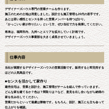
デザイナーズハウス専門の営業チームを作ります。
施工のための土地は用意しました。設計士も施工管理も20代の若手です。
あとは若い感性とセンスを持った営業メンバーを待つばかり。
「かっこいい家が作りたい」という方、ぜひ当社で力を発揮してください。
将来は、福岡市内、九州へとエリアを拡大していく計画です。
デザイナーズハウス事業部を大きく成長させていきましょう。
仕事内容
当社が展開するデザイナーズハウスの営業活動です。販売すると即完売する
ほどの人気商品です。
■センスを活かして家作り
建売住宅は、営業と設計士、施工管理がチームを組んで作っていきます。
どんな家を建てるか？色は？間取りは？など、意見を出し合いながら納得の
家を生み出してください。
営業だからといって遠慮は禁物です。もちろん、設計、施工にも立ち会って
仕上がりを確認。