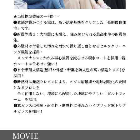
★当社標準装備の一例!!……
❶眞鍋建設がつくる家は、高い認定基準をクリアした「長期優良住
宅」です。
❷耐震等級３：大地震にも耐え、住み続けられる最高水準の耐震性
能。
❸外壁材は付着した汚れを雨水て繰り返し落とせるセルフクリーニ
ング機能を採用・
メンテナンスにかかる再心装質を減らせる親水コートを採用→親
水コートは色あせに強い！
❹省令準耐火構造(屋根や外壁・軒裏を防火性の高い構造とする)を
採用！
❺断熱材は発泡ウレタンにより、オゾン層破壊や地球温暖化の要因
となるフロンを
全く使用しない、環境にも配慮した地球にやさしい「ダルトフォ
ーム」を採用。
❻窓ガラスは強度・耐久性・断熱性に優れたハイプリッド窓トリプ
ルガラスを採用！
MOVIE