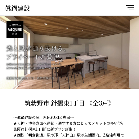
眞鍋建設
筑紫野市 針摺東1丁目 《全3戸》
～眞鍋建設の家 MEGURIE 恵家～
★天神・博多方面へ通勤・通学する方にとってメリットの多い“筑
紫野市針摺東1丁目”に新プラン誕生！
★西鉄「朝倉街道」駅やJR「天拝山」駅が生活圏内。2路線利用で