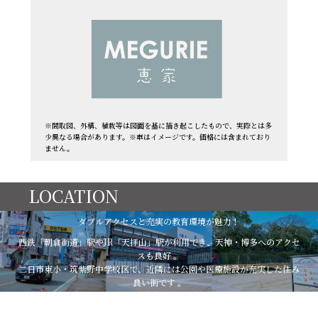
※間取図、外構、植栽等は図面を基に描き起こしたもので、実際とは多
少異なる場合があります。※車はイメージです。価格には含まれており
ません。
LOCATION
ダブルアクセスと充実の教育環境が魅力！
西鉄「朝倉街道」駅やJR「天拝山」駅が利用でき、天神・博多へのアクセ
スも良好 。
二日市東小・筑紫野中学校区で、近隣には公園や医療施設が充実した住み
良い街です 。