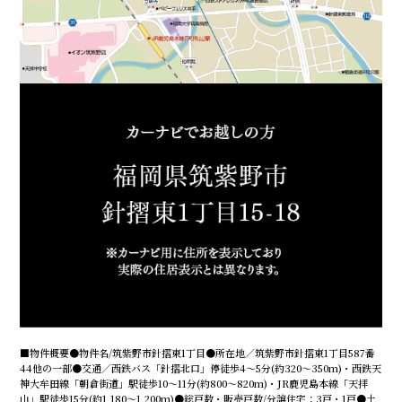
■物件概要●物件名/筑紫野市針摺東1丁目●所在地／筑紫野市針摺東1丁目587番
44他の一部●交通／西鉄バス「針摺北口」停徒歩4〜5分(約320〜350m)・西鉄天
神大牟田線「朝倉街道」駅徒歩10〜11分(約800〜820m)・JR鹿児島本線「天拝
山」駅徒歩15分(約1,180〜1,200m)●総戸数・販売戸数/分譲住宅：3戸・1戸●土