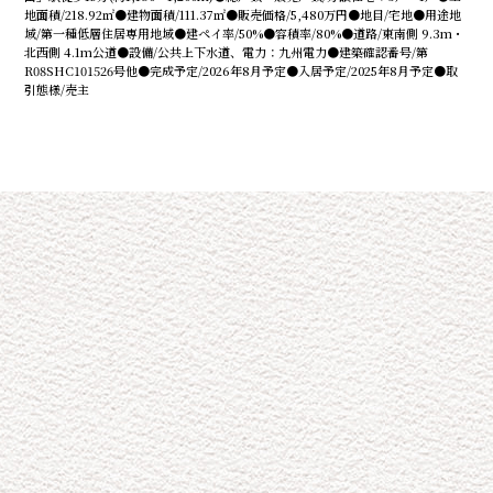
地面積/218.92㎡●建物面積/111.37㎡●販売価格/5,480万円●地⽬/宅地●⽤途地
域/第一種低層住居専用地域●建ペイ率/50%●容積率/80%●道路/東南側 9.3m・
北西側 4.1m公道●設備/公共上下水道、電力：九州電⼒●建築確認番号/第
R08SHC101526号他●完成予定/2026年8⽉予定●⼊居予定/2025年8⽉予定●取
引態様/売主